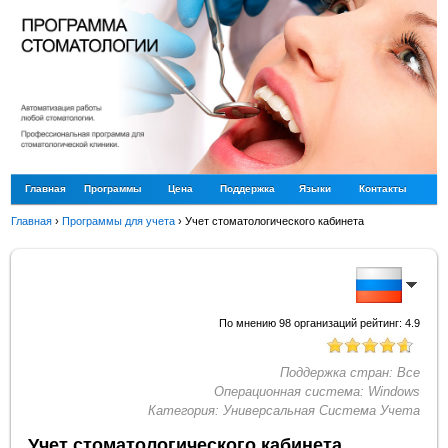
Главная
Программы
Цена
Поддержка
Языки
Контакты
Главная
›
Программы для учета
›
Учет стоматологического кабинета
По мнению
98
организаций рейтинг:
4.9
Поддержка стран:
Все
Операционная система:
Windows
Категория:
Универсальная Система Учета
Учет стоматологического кабинета