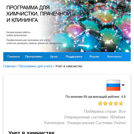
Главная
Программы
Цена
Поддержка
Языки
Контакты
Главная
›
Программы для учета
›
Учет в химчистке
По мнению
69
организаций рейтинг:
4.6
Поддержка стран:
Все
Операционная система:
Windows
Категория:
Универсальная Система Учета
Учет в химчистке