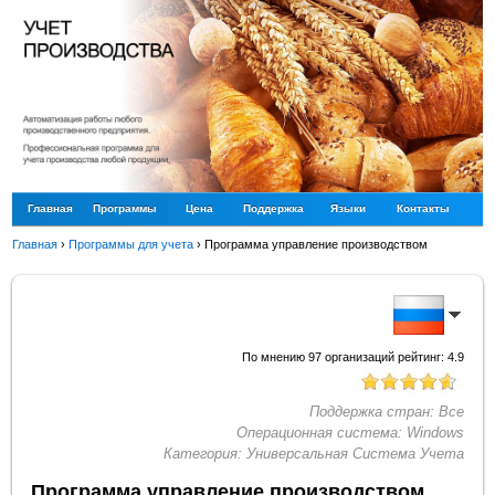
Главная
Программы
Цена
Поддержка
Языки
Контакты
Главная
›
Программы для учета
›
Программа управление производством
По мнению
97
организаций рейтинг:
4.9
Поддержка стран:
Все
Операционная система:
Windows
Категория:
Универсальная Система Учета
Программа управление производством