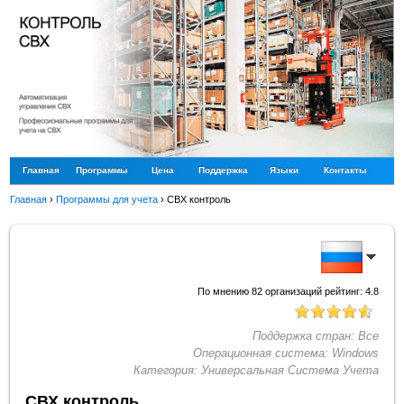
Главная
Программы
Цена
Поддержка
Языки
Контакты
Главная
›
Программы для учета
›
СВХ контроль
По мнению
82
организаций рейтинг:
4.8
Поддержка стран:
Все
Операционная система:
Windows
Категория:
Универсальная Система Учета
СВХ контроль