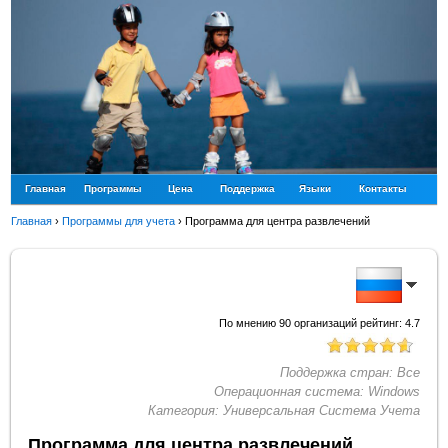
Главная
Программы
Цена
Поддержка
Языки
Контакты
Главная
›
Программы для учета
›
Программа для центра развлечений
По мнению
90
организаций рейтинг:
4.7
Поддержка стран:
Все
Операционная система:
Windows
Категория:
Универсальная Система Учета
Программа для центра развлечений