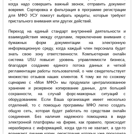
когда надо совершить важный звонок, отправить документ
вовремя. Сортировка и фильтрация в программе регистрации
для МФО УСУ помогут выбрать кредиты, которые требуют
пристального внимания или других действий.
Переход на единый стандарт внутренней деятельности и
взаимодействия между отделами, переключение внимания с
бумажных форм документации на электронную
информационную среду, когда каждый член персонала будет
знать свою зону ответственности. Компьютерная онлайн
система USU повысит уровень управляемости бизнеса,
благодаря созданию единого потока данных и четкой
регламентации работы пользователей, о чем свидетельствует
множество отзывов наших клиентов. К тому же по схожему
сценарию с «Моя МФО» мы продумали централизованное
хранение и резервное копирование данных, для большей
сохранности, на случай форс-мажорных ситуаций с
оборудованием. Если Ваша организация имеет несколько
отделений, то с помощью программы МФО легко создать
общую сеть, которая будет работать по средствам онлайн
соединения. Без наличия надежного помощника в виде
электронной платформы на фирме, как правило, происходит
неразбериха с информацией, когда где-то не хватает, а где-то
возникают лишние копии, регистрация которых уже проходила