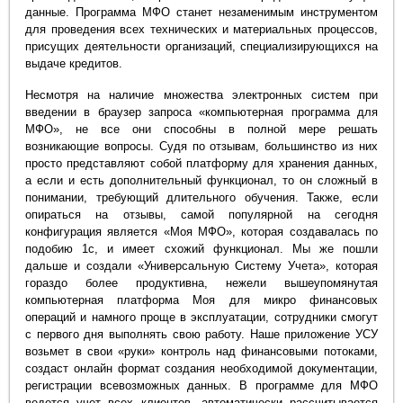
данные. Программа МФО станет незаменимым инструментом
для проведения всех технических и материальных процессов,
присущих деятельности организаций, специализирующихся на
выдаче кредитов.
Несмотря на наличие множества электронных систем при
введении в браузер запроса «компьютерная программа для
МФО», не все они способны в полной мере решать
возникающие вопросы. Судя по отзывам, большинство из них
просто представляют собой платформу для хранения данных,
а если и есть дополнительный функционал, то он сложный в
понимании, требующий длительного обучения. Также, если
опираться на отзывы, самой популярной на сегодня
конфигурация является «Моя МФО», которая создавалась по
подобию 1с, и имеет схожий функционал. Мы же пошли
дальше и создали «Универсальную Систему Учета», которая
гораздо более продуктивна, нежели вышеупомянутая
компьютерная платформа Моя для микро финансовых
операций и намного проще в эксплуатации, сотрудники смогут
с первого дня выполнять свою работу. Наше приложение УСУ
возьмет в свои «руки» контроль над финансовыми потоками,
создаст онлайн формат создания необходимой документации,
регистрации всевозможных данных. В программе для МФО
ведется учет всех клиентов, автоматически рассчитывается