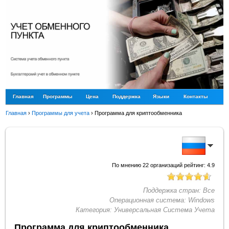
Главная
Программы
Цена
Поддержка
Языки
Контакты
Главная
›
Программы для учета
›
Программа для криптообменника
По мнению
22
организаций рейтинг:
4.9
Поддержка стран:
Все
Операционная система:
Windows
Категория:
Универсальная Система Учета
Программа для криптообменника