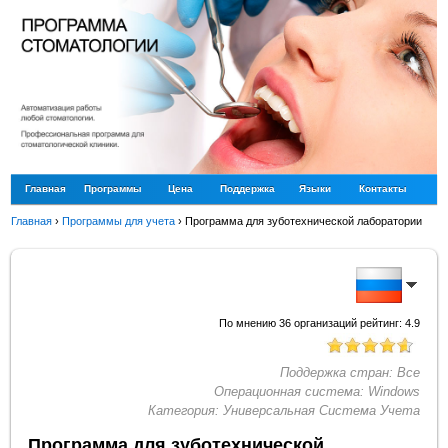
Главная
Программы
Цена
Поддержка
Языки
Контакты
Главная
›
Программы для учета
›
Программа для зуботехнической лаборатории
По мнению
36
организаций рейтинг:
4.9
Поддержка стран:
Все
Операционная система:
Windows
Категория:
Универсальная Система Учета
Программа для зуботехнической