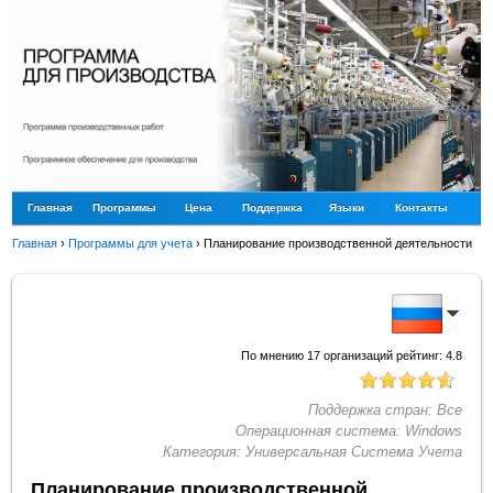
Главная
Программы
Цена
Поддержка
Языки
Контакты
Главная
›
Программы для учета
›
Планирование производственной деятельности
По мнению
17
организаций рейтинг:
4.8
Поддержка стран:
Все
Операционная система:
Windows
Категория:
Универсальная Система Учета
Планирование производственной