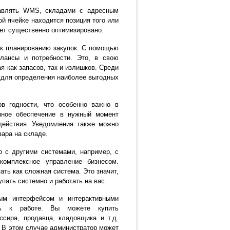
авлять WMS, складами с адресным
ой ячейке находится позиция того или
дет существенно оптимизировано.
 к планированию закупок. С помощью
лансы и потребности. Это, в свою
я как запасов, так и излишков. Среди
 для определения наиболее выгодных
в годности, что особенно важно в
мное обеспечение в нужный момент
действия. Уведомления также можно
вара на складе.
о с другими системами, например, с
омплексное управление бизнесом.
ать как сложная система. Это значит,
пать системно и работать на вас.
ным интерфейсом и интерактивными
ить к работе. Вы можете купить
ссира, продавца, кладовщика и т.д.
 В этом случае администратор может