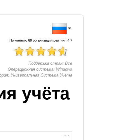
По мнению
69
организаций рейтинг:
4.7
Поддержка стран:
Все
Операционная система:
Windows
ория:
Универсальная Система Учета
ия учёта