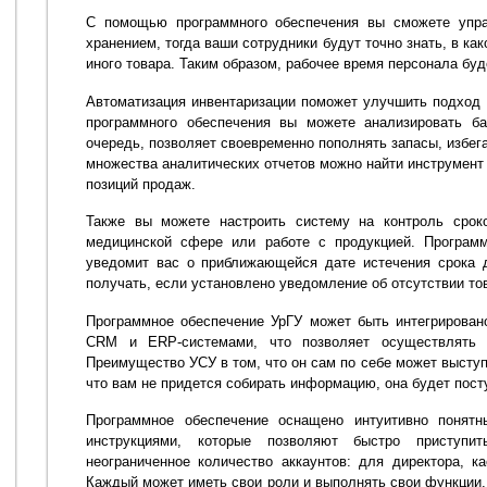
С помощью программного обеспечения вы сможете упр
хранением, тогда ваши сотрудники будут точно знать, в как
иного товара. Таким образом, рабочее время персонала бу
Автоматизация инвентаризации поможет улучшить подход
программного обеспечения вы можете анализировать ба
очередь, позволяет своевременно пополнять запасы, избега
множества аналитических отчетов можно найти инструмент
позиций продаж.
Также вы можете настроить систему на контроль сроко
медицинской сфере или работе с продукцией. Програм
уведомит вас о приближающейся дате истечения срока 
получать, если установлено уведомление об отсутствии то
Программное обеспечение УрГУ может быть интегрирован
CRM и ERP-системами, что позволяет осуществлять к
Преимущество УСУ в том, что он сам по себе может выступ
что вам не придется собирать информацию, она будет посту
Программное обеспечение оснащено интуитивно понят
инструкциями, которые позволяют быстро приступ
неограниченное количество аккаунтов: для директора, ка
Каждый может иметь свои роли и выполнять свои функции.