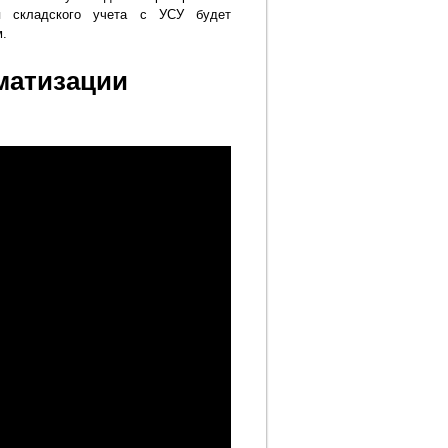
ия складского учета с УСУ будет
м.
матизации