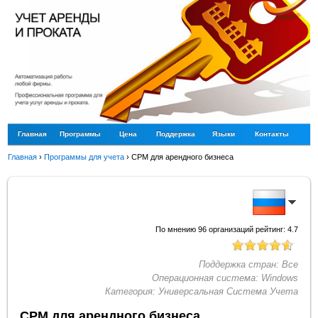
Главная
Программы
Цена
Поддержка
Языки
Контакты
Главная
›
Программы для учета
›
СРМ для арендного бизнеса
По мнению
96
организаций рейтинг:
4.7
Поддержка стран:
Все
Операционная система:
Windows
Категория:
Универсальная Система Учета
СРМ для арендного бизнеса