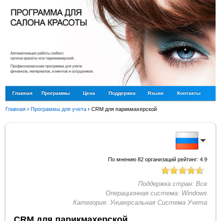
Главная
Программы
Цена
Поддержка
Языки
Контакты
Главная
›
Программы для учета
›
CRM для парикмахерской
По мнению
82
организаций рейтинг:
4.9
Поддержка стран:
Все
Операционная система:
Windows
Категория:
Универсальная Система Учета
CRM для парикмахерской