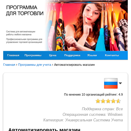
Главная
Программы
Цена
Поддержка
Языки
Контакты
Главная
›
Программы для учета
›
Автоматизировать магазин
По мнению
10
организаций рейтинг:
4.9
Поддержка стран:
Все
Операционная система:
Windows
Категория:
Универсальная Система Учета
Автоматизировать магазин