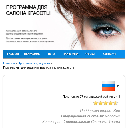
Главная
Программы
Цена
Поддержка
Языки
Контакты
Главная
›
Программы для учета
›
Программы для администратора салона красоты
По мнению
27
организаций рейтинг:
4.8
Поддержка стран:
Все
Операционная система:
Windows
Категория:
Универсальная Система Учета