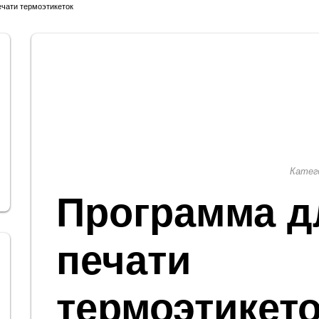
чати термоэтикеток
Катег
Программа д
печати
термоэтикет