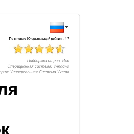
По мнению
90
организаций рейтинг:
4.7
Поддержка стран:
Все
Операционная система:
Windows
ория:
Универсальная Система Учета
ля
ок