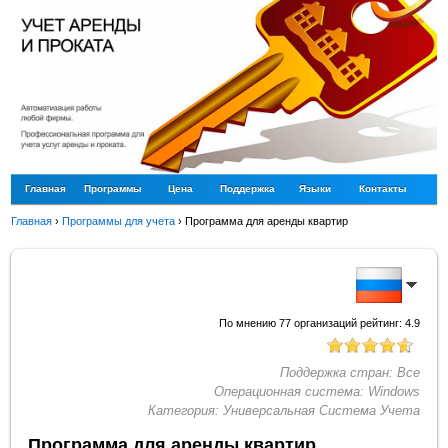
Главная
Программы
Цена
Поддержка
Языки
Контакты
Главная
›
Программы для учета
›
Программа для аренды квартир
По мнению
77
организаций рейтинг:
4.9
Поддержка стран:
Все
Операционная система:
Windows
Категория:
Универсальная Система Учета
Программа для аренды квартир