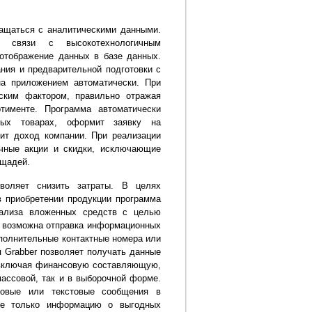
ращаться с аналитическими данными.
ь связи с высокотехнологичным
отображение данных в базе данных.
ния и предварительной подготовки с
на приложением автоматически. При
ским фактором, правильно отражая
тименте. Программа автоматически
ных товарах, оформит заявку на
чит доход компании. При реализации
чные акции и скидки, исключающие
ощадей.
воляет снизить затраты. В целях
в приобретении продукции программа
нализа вложенных средств с целью
у возможна отправка информационных
полнительные контактные номера или
я Grabber позволяет получать данные
, включая финансовую составляющую,
массовой, так и в выборочной форме.
совые или текстовые сообщения в
 не только информацию о выгодных