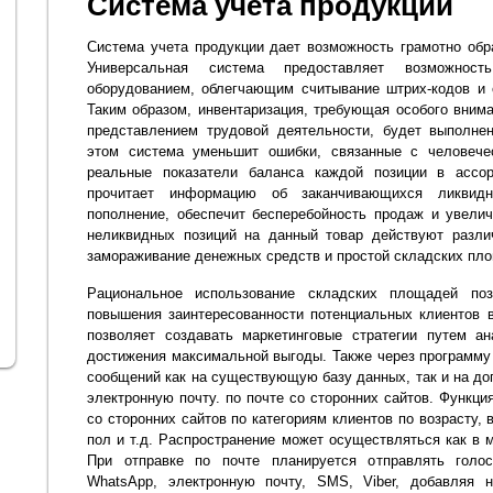
Система учета продукции
Система учета продукции дает возможность грамотно об
Универсальная система предоставляет возможност
оборудованием, облегчающим считывание штрих-кодов и 
Таким образом, инвентаризация, требующая особого внима
представлением трудовой деятельности, будет выполне
этом система уменьшит ошибки, связанные с человече
реальные показатели баланса каждой позиции в ассор
прочитает информацию об заканчивающихся ликвид
пополнение, обеспечит бесперебойность продаж и увели
неликвидных позиций на данный товар действуют разли
замораживание денежных средств и простой складских пл
Рациональное использование складских площадей поз
повышения заинтересованности потенциальных клиентов 
позволяет создавать маркетинговые стратегии путем а
достижения максимальной выгоды. Также через программ
сообщений как на существующую базу данных, так и на до
электронную почту. по почте со сторонних сайтов. Функци
со сторонних сайтов по категориям клиентов по возрасту
пол и т.д. Распространение может осуществляться как в 
При отправке по почте планируется отправлять голо
WhatsApp, электронную почту, SMS, Viber, добавляя