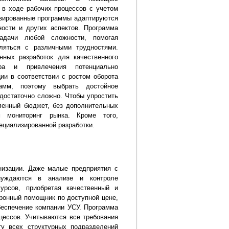
 в ходе рабочих процессов с учетом
изированные программы адаптируются
ости и других аспектов. Программа
задачи любой сложности, помогая
ляться с различными трудностями.
нных разработок для качественного
ра и привлечения потенциально
ии в соответствии с ростом оборота
амм, поэтому выбрать достойное
достаточно сложно. Чтобы упростить
ленный бюджет, без дополнительных
м мониторинг рынка. Кроме того,
ециализированной разработки.
низации. Даже малые предприятия с
нуждаются в анализе и контроле
урсов, приобретая качественный и
ронный помощник по доступной цене,
еспечение компании УСУ. Программа
цессов. Учитываются все требования
у всех структурных подразделений