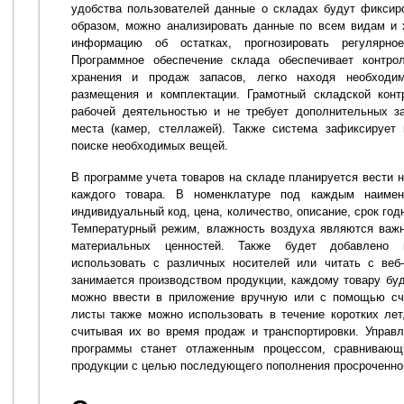
удобства пользователей данные о складах будут фиксир
образом, можно анализировать данные по всем видам и 
информацию об остатках, прогнозировать регулярно
Программное обеспечение склада обеспечивает контрол
хранения и продаж запасов, легко находя необходи
размещения и комплектации. Грамотный складской конт
рабочей деятельностью и не требует дополнительных за
места (камер, стеллажей). Также система зафиксирует
поиске необходимых вещей.
В программе учета товаров на складе планируется вести 
каждого товара. В номенклатуре под каждым наимен
индивидуальный код, цена, количество, описание, срок год
Температурный режим, влажность воздуха являются важн
материальных ценностей. Также будет добавлено 
использовать с различных носителей или читать с веб-
занимается производством продукции, каждому товару буд
можно ввести в приложение вручную или с помощью сч
листы также можно использовать в течение коротких лет
считывая их во время продаж и транспортировки. Управ
программы станет отлаженным процессом, сравнивающ
продукции с целью последующего пополнения просроченног