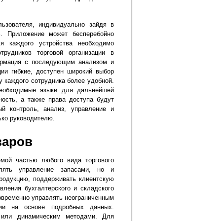
ьзователя, индивидуально зайдя в
ь. Приложение может бесперебойно
я каждого устройства необходимо
трудников торговой организации в
ормация с последующим анализом и
ции гибкие, доступен широкий выбор
у каждого сотрудника более удобной.
необходимые языки для дальнейшей
ность, а также права доступа будут
й контроль, анализ, управление и
ко руководителю.
варов
емой частью любого вида торгового
лять управление запасами, но и
продукцию, поддерживать клиентскую
вления бухгалтерского и складского
овременно управлять неограниченным
егии на основе подробных данных.
 или динамическим методами. Для