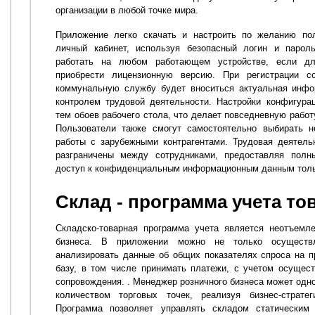
организации в любой точке мира.
Приложение легко скачать и настроить по желанию пол
личный кабинет, используя безопасный логин и парол
работать на любом работающем устройстве, если дл
приобрести лицензионную версию. При регистрации со
коммунальную службу будет вноситься актуальная инф
контролем трудовой деятельности. Настройки конфигура
тем обоев рабочего стола, что делает повседневную работ
Пользователи также смогут самостоятельно выбирать 
работы с зарубежными контрагентами. Трудовая деятель
разграничены между сотрудниками, предоставляя полны
доступ к конфиденциальным информационным данным толь
Склад - программа учета то
Складско-товарная программа учета является неотъемл
бизнеса. В приложении можно не только осуществ
анализировать данные об общих показателях спроса на 
базу, в том числе принимать платежи, с учетом осущест
сопровождения. . Менеджер розничного бизнеса может одн
количеством торговых точек, реализуя бизнес-страт
Программа позволяет управлять складом статическим