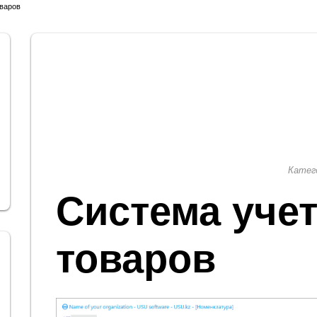
оваров
Катег
Система уче
товаров