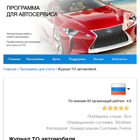
Главная
Программы
Цена
Поддержка
Языки
Контакты
Главная
›
Программы для учета
›
Журнал ТО автомобиля
По мнению
83
организаций рейтинг:
4.8
Поддержка стран:
Все
Операционная система:
Windows
Категория:
Универсальная Система Учета
Журнал ТО автомобиля