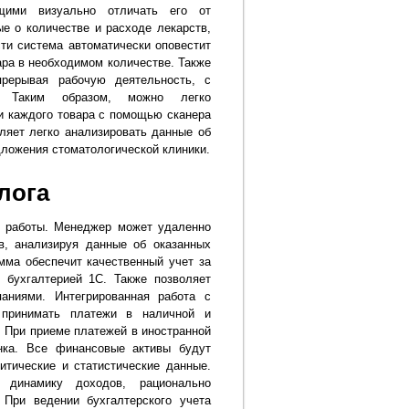
ющими визуально отличать его от
е о количестве и расходе лекарств,
сти система автоматически оповестит
ара в необходимом количестве. Также
прерывая рабочую деятельность, с
ия. Таким образом, можно легко
и каждого товара с помощью сканера
ляет легко анализировать данные об
ложения стоматологической клиники.
лога
у работы. Менеджер может удаленно
в, анализируя данные об оказанных
мма обеспечит качественный учет за
 бухгалтерией 1С. Также позволяет
аниями. Интегрированная работа с
 принимать платежи в наличной и
 При приеме платежей в иностранной
нка. Все финансовые активы будут
итические и статистические данные.
 динамику доходов, рационально
 При ведении бухгалтерского учета