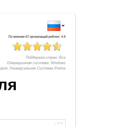
По мнению
67
организаций рейтинг:
4.9
Поддержка стран:
Все
Операционная система:
Windows
ория:
Универсальная Система Учета
ля