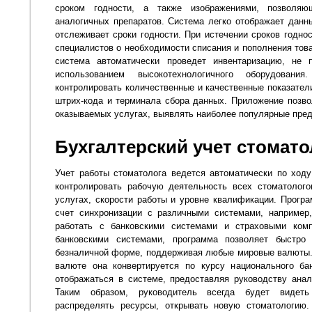
сроком годности, а также изображениями, позволя
аналогичных препаратов. Система легко отображает данны
отслеживает сроки годности. При истечении сроков годно
специалистов о необходимости списания и пополнения тов
система автоматически проведет инвентаризацию, не 
использованием высокотехнологичного оборудован
контролировать количественные и качественные показател
штрих-кода и терминала сбора данных. Приложение позво
оказываемых услугах, выявлять наиболее популярные пред
Бухгалтерский учет стомато
Учет работы стоматолога ведется автоматически по ход
контролировать рабочую деятельность всех стоматолого
услугах, скорости работы и уровне квалификации. Програ
счет синхронизации с различными системами, например,
работать с банковскими системами и страховыми комп
банковскими системами, программа позволяет быстро
безналичной форме, поддерживая любые мировые валюты.
валюте она конвертируется по курсу национального ба
отображаться в системе, предоставляя руководству анал
Таким образом, руководитель всегда будет видеть
распределять ресурсы, открывать новую стоматологию.