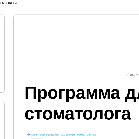
томатолога
Катег
Программа д
стоматолога