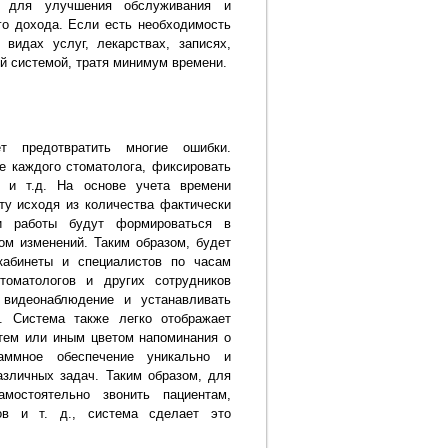
й для улучшения обслуживания и
го дохода. Если есть необходимость
видах услуг, лекарствах, записях,
й системой, тратя минимум времени.
ет предотвратить многие ошибки.
е каждого стоматолога, фиксировать
ы и т.д. На основе учета времени
ту исходя из количества фактически
ки работы будут формироваться в
ом изменений. Таким образом, будет
кабинеты и специалистов по часам
томатологов и других сотрудников
 видеонаблюдение и устанавливать
. Система также легко отображает
тем или иным цветом напоминания о
раммное обеспечение уникально и
зличных задач. Таким образом, для
мостоятельно звонить пациентам,
зов и т. д., система сделает это