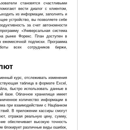
ьзователи становятся счастливыми
помогают вести диалог с клиентом,
ыходить из информации, заполнять и
щее устройство, вы позволяете себе
одуктивность за счет автономности
программу «Универсальная система
на рынке Форекс. План доступен в
з ежемесячной подписки. Программа
оты всех сотрудников биржи,
алют
менный курс, отслеживать изменения
ествующая таблица в формате Excel,
йла, быстро использовать данные в
ой базе. Облачное хранилище имеет
аниченное количество информации в
мма при взаимодействии с Нацбанком
ствий. В приложении кассиры смогут
ют, отражая реальную цену, сумму,
ние обеспечивает высокую точность
ие блокирует различные виды ошибок,