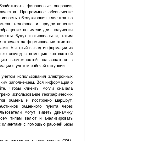
брабатывать финансовые операции,
ачества. Программное обеспечение
тивность обслуживания клиентов по
омера телефона и предоставление
 обращение по имени для получения
лиенты будут шокированы и, таким
 отвечает за формирование отчетов,
мами. Быстрый вывод информации из
ько секунд с помощью контекстной
цию возможностей пользователя в
мации с учетом рабочей ситуации.
 учетом использования электронных
ским заполнением. Вся информация о
йте, чтобы клиенты могли сначала
трено использование географических
тов обмена и построено маршрут.
ботников обменного пункта через
льзователи могут видеть динамику
всем типам валют и анализировать
с клиентами с помощью рабочей базы