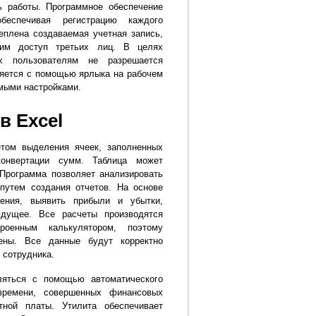
ь работы. Программное обеспечение
беспечивая регистрацию каждого
еплена создаваемая учетная запись,
щим доступ третьих лиц. В целях
х пользователям не разрешается
яется с помощью ярлыка на рабочем
мыми настройками.
в Excel
етом выделения ячеек, заполненных
онвертации сумм. Таблица может
 Программа позволяет анализировать
путем создания отчетов. На основе
ения, выявить прибыли и убытки,
дущее. Все расчеты производятся
троенным калькулятором, поэтому
ены. Все данные будут корректно
 сотрудника.
ляться с помощью автоматического
времени, совершенных финансовых
тной платы. Утилита обеспечивает