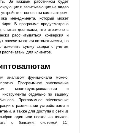
сть. За каждым работником будет
ксирующих и записывающих на видео
их устройств с основным компьютером.
 ока менеджмента, который может
 бирж. В программе предусмотрена
 считая десятками, что отражено в
ески рассчитываться конверсия и
ут рассчитываться автоматически, но
ю изменить сумму скидки с учетом
и распечатаны для клиентов.
риптовалютам
ным анализом функционала можно,
сплатно. Программное обеспечение
ным, многофункциональным и
и инструменты отдельно по вашему
изнеса. Программное обеспечение
грации с различными устройствами и
тами, а также для доступа к сети из
выбрав один или несколько языков.
овать с банками, системой 1С,