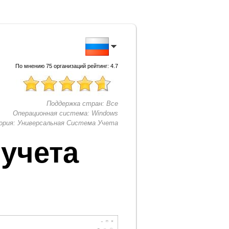
По мнению
75
организаций рейтинг:
4.7
Поддержка стран:
Все
Операционная система:
Windows
ория:
Универсальная Система Учета
 учета