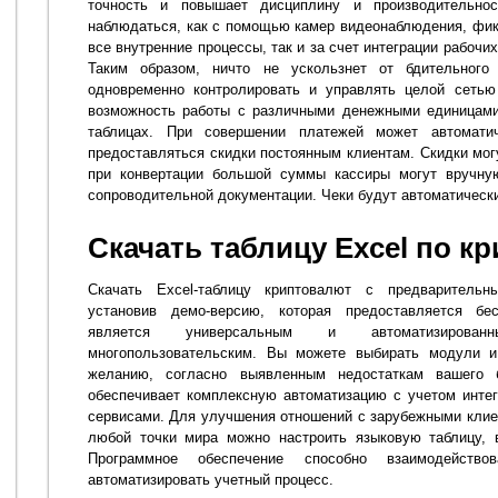
точность и повышает дисциплину и производительно
наблюдаться, как с помощью камер видеонаблюдения, фи
все внутренние процессы, так и за счет интеграции рабоч
Таким образом, ничто не ускользнет от бдительного
одновременно контролировать и управлять целой сетью
возможность работы с различными денежными единицами,
таблицах. При совершении платежей может автоматич
предоставляться скидки постоянным клиентам. Скидки мог
при конвертации большой суммы кассиры могут вручну
сопроводительной документации. Чеки будут автоматическ
Скачать таблицу Excel по к
Скачать Excel-таблицу криптовалют с предваритель
установив демо-версию, которая предоставляется бе
является универсальным и автоматизирован
многопользовательским. Вы можете выбирать модули 
желанию, согласно выявленным недостаткам вашего б
обеспечивает комплексную автоматизацию с учетом инте
сервисами. Для улучшения отношений с зарубежными клиен
любой точки мира можно настроить языковую таблицу, 
Программное обеспечение способно взаимодейств
автоматизировать учетный процесс.