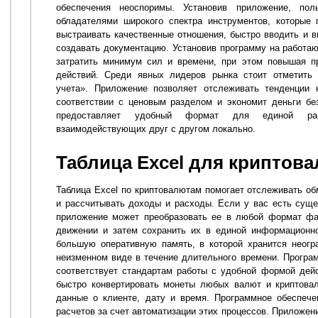
обеспечения неоспоримы. Установив приложение, пол
обладателями широкого спектра инструментов, которые 
выстраивать качественные отношения, быстро вводить и в
создавать документацию. Установив программу на работаю
затратить минимум сил и времени, при этом повышая пр
действий. Среди явных лидеров рынка стоит отметить 
учета». Приложение позволяет отслеживать тенденции 
соответствии с ценовым разделом и экономит деньги бе
предоставляет удобный формат для единой раб
взаимодействующих друг с другом локально.
Таблица Excel для криптов
Таблица Excel по криптовалютам помогает отслеживать об
и рассчитывать доходы и расходы. Если у вас есть сущ
приложение может преобразовать ее в любой формат фа
движении и затем сохранить их в единой информационн
большую оперативную память, в которой хранится неогр
неизменном виде в течение длительного времени. Програ
соответствует стандартам работы с удобной формой дей
быстро конвертировать монеты любых валют и криптовал
данные о клиенте, дату и время. Программное обеспече
расчетов за счет автоматизации этих процессов. Приложен