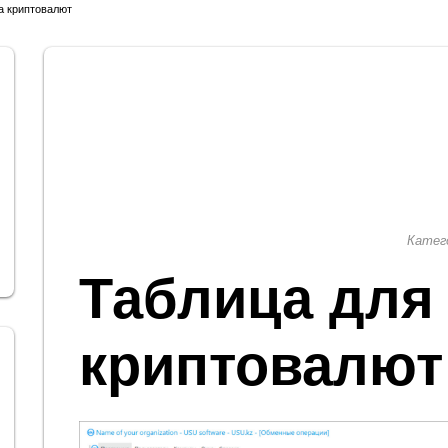
а криптовалют
Катег
Таблица для
криптовалют