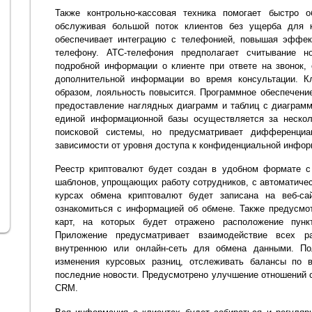
Также контрольно-кассовая техника помогает быстро о
обслуживая большой поток клиентов без ущерба для к
обеспечивает интеграцию с телефонией, повышая эффек
телефону. АТС-телефония предполагает считывание н
подробной информации о клиенте при ответе на звонок,
дополнительной информации во время консультации. К
образом, лояльность повысится. Программное обеспечение
предоставление наглядных диаграмм и таблиц с диаграм
единой информационной базы осуществляется за нескол
поисковой системы, но предусматривает дифференциа
зависимости от уровня доступа к конфиденциальной инфор
Реестр криптовалют будет создан в удобном формате с
шаблонов, упрощающих работу сотрудников, с автоматиче
курсах обмена криптовалют будет записана на веб-са
ознакомиться с информацией об обмене. Также предусмо
карт, на которых будет отражено расположение пунк
Приложение предусматривает взаимодействие всех ра
внутреннюю или онлайн-сеть для обмена данными. По
изменения курсовых разниц, отслеживать балансы по 
последние новости. Предусмотрено улучшение отношений 
CRM.