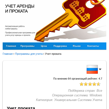
Главная
Программы
Цена
Поддержка
Языки
Контакты
Главная
›
Программы для учета
›
Учет проката
По мнению
64
организаций рейтинг:
4.7
Поддержка стран:
Все
Операционная система:
Windows
Категория:
Универсальная Система Учета
Учет проката