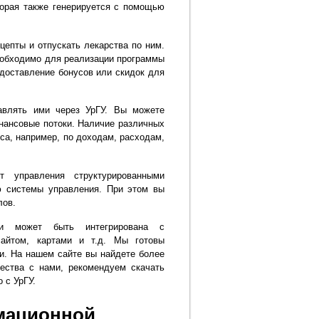
торая также генерируется с помощью
епты и отпускать лекарства по ним.
еобходимо для реализации программы
едоставление бонусов или скидок для
авлять ими через УрГУ. Вы можете
нансовые потоки. Наличие различных
са, например, по доходам, расходам,
т управления структурированными
ю системы управления. При этом вы
лов.
ки может быть интегрирована с
сайтом, картами и т.д. Мы готовы
и. На нашем сайте вы найдете более
ства с нами, рекомендуем скачать
 с УрГУ.
мационной