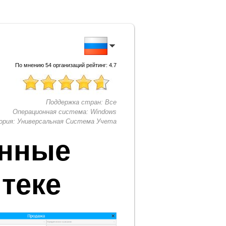
По мнению
54
организаций рейтинг:
4.7
Поддержка стран:
Все
Операционная система:
Windows
ория:
Универсальная Система Учета
нные
теке