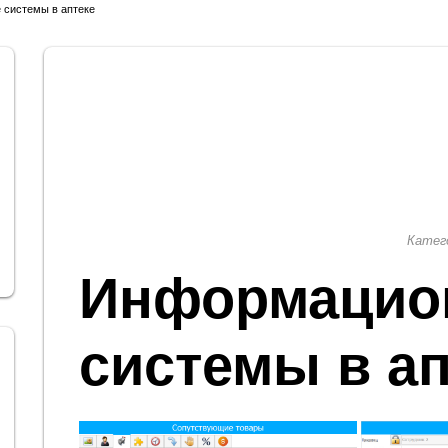
системы в аптеке
Катег
Информацио
системы в ап