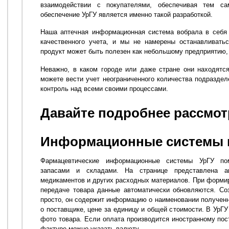
взаимодействии с покупателями, обеспечивая тем са
обеспечение УрГУ является именно такой разработкой.
Наша аптечная информационная система вобрала в себя 
качественного учета, и мы не намерены останавливать
продукт может быть полезен как небольшому предприятию, т
Неважно, в каком городе или даже стране они находятс
можете вести учет неограниченного количества подраздел
контроль над всеми своими процессами.
Давайте подробнее рассмо
Информационные системы в
Фармацевтические информационные системы УрГУ по
запасами и складами. На странице представлена а
медикаментов и других расходных материалов. При формир
передаче товара данные автоматически обновляются. Со
просто, он содержит информацию о наименовании полученно
о поставщике, цене за единицу и общей стоимости. В УрГУ
фото товара. Если оплата производится иностранному пос
фактуре можно указать валюту.