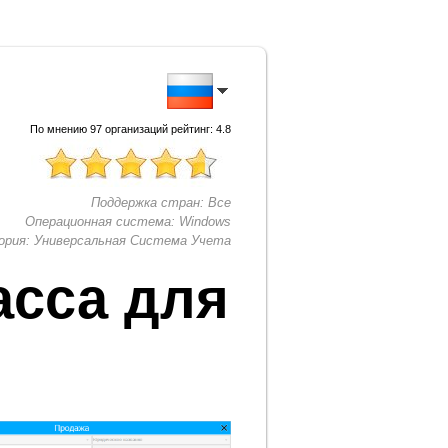
По мнению
97
организаций рейтинг:
4.8
Поддержка стран:
Все
Операционная система:
Windows
ория:
Универсальная Система Учета
асса для