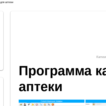
для аптеки
Катег
Программа к
аптеки