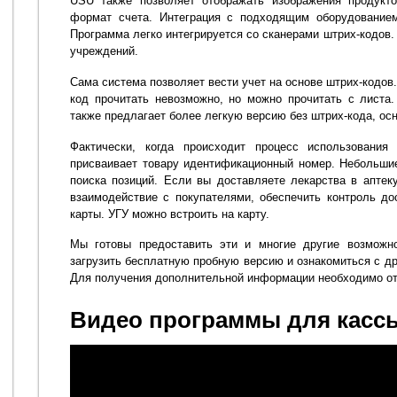
USU также позволяет отображать изображения продукт
формат счета. Интеграция с подходящим оборудованием
Программа легко интегрируется со сканерами штрих-кодов.
учреждений.
Сама система позволяет вести учет на основе штрих-кодов
код прочитать невозможно, но можно прочитать с листа
также предлагает более легкую версию без штрих-кода, ос
Фактически, когда происходит процесс использования 
присваивает товару идентификационный номер. Небольшие
поиска позиций. Если вы доставляете лекарства в аптеку
взаимодействие с покупателями, обеспечить контроль до
карты. УГУ можно встроить на карту.
Мы готовы предоставить эти и многие другие возможно
загрузить бесплатную пробную версию и ознакомиться с д
Для получения дополнительной информации необходимо отп
Видео программы для кассы