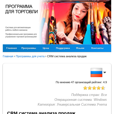
Главная
Программы
Цена
Поддержка
Языки
Контакты
Главная
›
Программы для учета
›
CRM система анализа продаж
По мнению
47
организаций рейтинг:
4.9
Поддержка стран:
Все
Операционная система:
Windows
Категория:
Универсальная Система Учета
CRM система анализа продаж