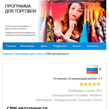
Главная
Программы
Цена
Поддержка
Языки
Контакты
Главная
›
Программы для учета
›
CRM автозапчасти
По мнению
18
организаций рейтинг:
4.7
Поддержка стран:
Все
Операционная система:
Windows
Категория:
Универсальная Система Учета
CRM автозапчасти