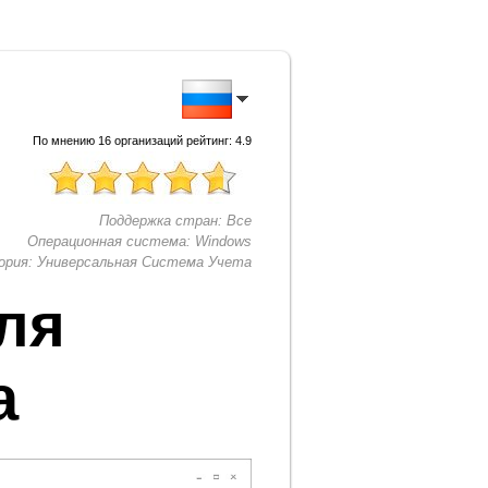
По мнению
16
организаций рейтинг:
4.9
Поддержка стран:
Все
Операционная система:
Windows
ория:
Универсальная Система Учета
ля
а