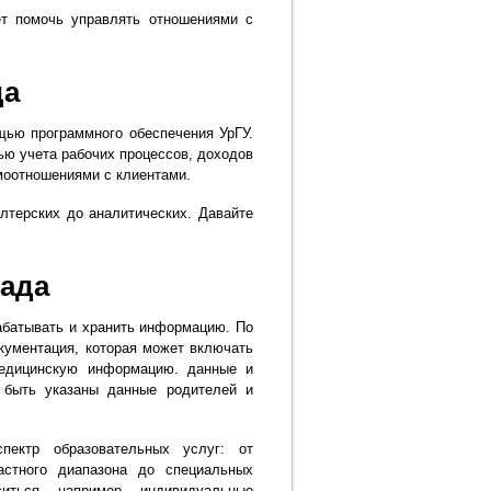
т помочь управлять отношениями с
да
щью программного обеспечения УрГУ.
ю учета рабочих процессов, доходов
моотношениями с клиентами.
лтерских до аналитических. Давайте
сада
абатывать и хранить информацию. По
кументация, которая может включать
медицинскую информацию. данные и
т быть указаны данные родителей и
пектр образовательных услуг: от
астного диапазона до специальных
иться, например, индивидуальные