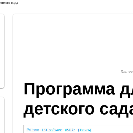
тского сада
Катег
Программа д
детского сад