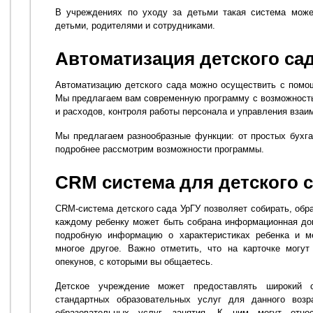
В учреждениях по уходу за детьми такая система може
детьми, родителями и сотрудниками.
Автоматизация детского са
Автоматизацию детского сада можно осуществить с помо
Мы предлагаем вам современную программу с возможность
и расходов, контроля работы персонала и управления взаи
Мы предлагаем разнообразные функции: от простых бухга
подробнее рассмотрим возможности программы.
CRM система для детского 
CRM-система детского сада УрГУ позволяет собирать, обр
каждому ребенку может быть собрана информационная до
подробную информацию о характеристиках ребенка и 
многое другое. Важно отметить, что на карточке могу
опекунов, с которыми вы общаетесь.
Детское учреждение может предоставлять широкий с
стандартных образовательных услуг для данного возр
образовательных услуг. занятия. К ним могут относ