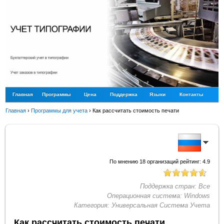
Главная
Программы
Цена
Поддержка
Языки
Контакты
Главная
›
Программы для учета
›
Как рассчитать стоимость печати
По мнению
18
организаций рейтинг:
4.9
Поддержка стран:
Все
Операционная система:
Windows
Категория:
Универсальная Система Учета
Как рассчитать стоимость печати