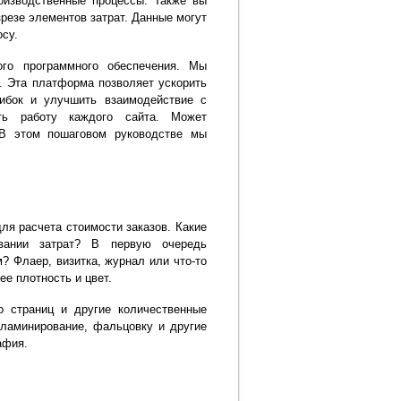
оизводственные процессы. Также вы
зрезе элементов затрат. Данные могут
осу.
ого программного обеспечения. Мы
. Эта платформа позволяет ускорить
ибок и улучшить взаимодействие с
ать работу каждого сайта. Может
 В этом пошаговом руководстве мы
ля расчета стоимости заказов. Какие
вании затрат? В первую очередь
 Флаер, визитка, журнал или что-то
ее плотность и цвет.
о страниц и другие количественные
, ламинирование, фальцовку и другие
афия.