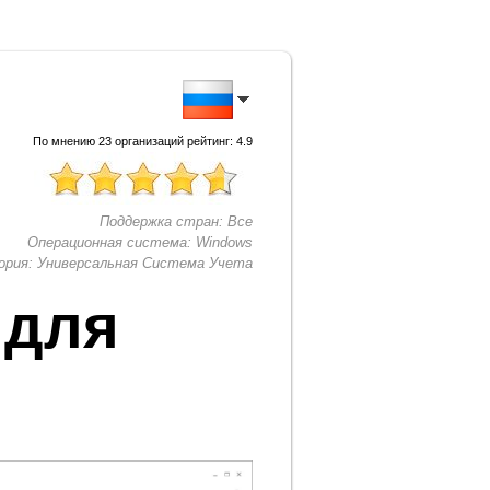
По мнению
23
организаций рейтинг:
4.9
Поддержка стран:
Все
Операционная система:
Windows
ория:
Универсальная Система Учета
 для