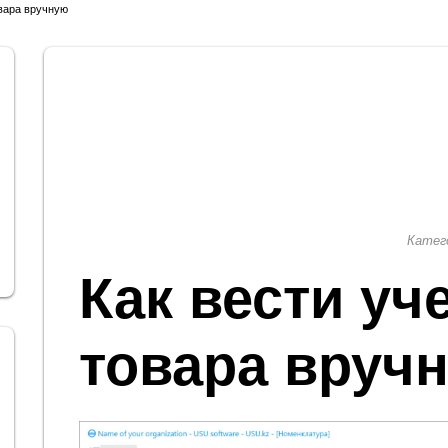
овара вручную
Катег
Как вести уч
товара вруч