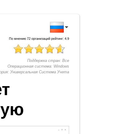
По мнению
72
организаций рейтинг:
4.9
Поддержка стран:
Все
Операционная система:
Windows
ория:
Универсальная Система Учета
ет
ную