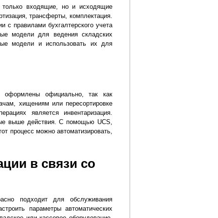
 только входящие, но и исходящие
ортизация, трансферты, комплектация.
и с правилами бухгалтерского учета
ые модели для ведения складских
ные модели и использовать их для
ь оформлены официально, так как
тачам, хищениям или пересортировке
ерациях является инвентаризация.
ные выше действия. С помощью UCS,
от процесс можно автоматизировать,
ции в связи со
расно подходит для обслуживания
строить параметры автоматических
ладское или кассовое оборудование.