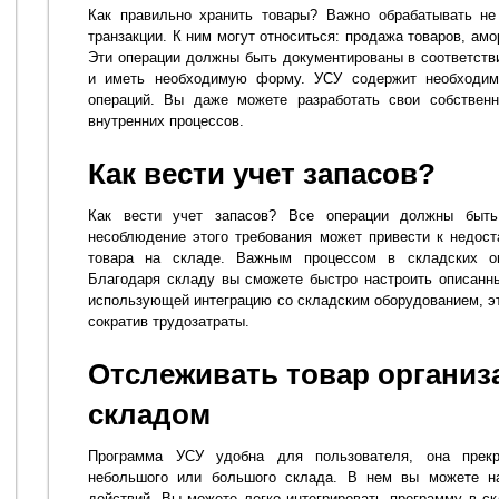
Как правильно хранить товары? Важно обрабатывать не
транзакции. К ним могут относиться: продажа товаров, ам
Эти операции должны быть документированы в соответстви
и иметь необходимую форму. УСУ содержит необходим
операций. Вы даже можете разработать свои собствен
внутренних процессов.
Как вести учет запасов?
Как вести учет запасов? Все операции должны быт
несоблюдение этого требования может привести к недос
товара на складе. Важным процессом в складских оп
Благодаря складу вы сможете быстро настроить описан
использующей интеграцию со складским оборудованием, эт
сократив трудозатраты.
Отслеживать товар организа
складом
Программа УСУ удобна для пользователя, она прек
небольшого или большого склада. В нем вы можете на
действий. Вы можете легко интегрировать программу в ск