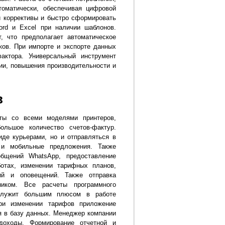
оматически, обеспечивая цифровой
и коррективы и быстро сформировать
rd и Excel при наличии шаблонов.
, что предполагает автоматическое
ов. При импорте и экспорте данных
актора. Универсальный инструмент
ии, повышения производительности и
в
оты со всеми моделями принтеров,
ольшое количество счетов-фактур.
де курьерами, но и отправляться в
 и мобильные предложения. Также
общений WhatsApp, предоставление
отах, изменении тарифных планов,
вий и оповещений. Также отправка
иком. Все расчеты программного
 служит большим плюсом в работе
При изменении тарифов приложение
ия в базу данных. Менеджер компании
доходы. Формирование отчетной и