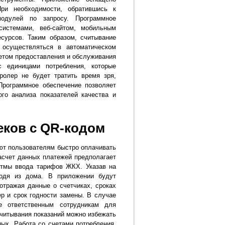
ри необходимости, обратившись к
модулей по запросу. Программное
системами, веб-сайтом, мобильным
сурсов. Таким образом, считывание
 осуществляться в автоматическом
етом предоставления и обслуживания
с единицами потребления, которые
ролер не будет тратить время зря,
Программное обеспечение позволяет
ого анализа показателей качества и
еков с QR-кодом
ют пользователям быстро оплачивать
асчет данных платежей предполагает
ритмы ввода тарифов ЖКХ. Указав на
ходя из дома. В приложении будут
отражая данные о счетчиках, сроках
р и срок годности замены. В случае
е ответственным сотрудникам для
считывания показаний можно избежать
ых. Работа со счетами потребления,