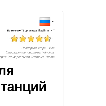
По мнению
78
организаций рейтинг:
4.7
Поддержка стран:
Все
Операционная система:
Windows
ория:
Универсальная Система Учета
ля
итанций