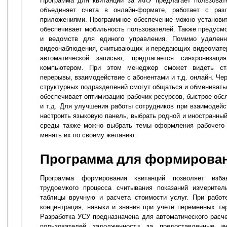
Программа для квитанций за ЖКУ предлагает пользоват
объединяет счета в онлайн-формате, работает с ра
приложениями. Программное обеспечение можно установит
обеспечивает мобильность пользователей. Также предусм
и ведомств для единого управления. Помимо удален
видеонаблюдения, считывающих и передающих видеоматер
автоматической записью, предлагается синхронизац
компьютером. При этом менеджер сможет видеть ста
перерывы, взаимодействие с абонентами и т.д. онлайн. Че
структурных подразделений смогут общаться и обмениват
обеспечивает оптимизацию рабочих ресурсов, быстрое обс
и т.д. Для улучшения работы сотрудников при взаимодейс
настроить языковую панель, выбрать родной и иностранны
среды также можно выбрать темы оформления рабочего 
менять их по своему желанию.
Программа для формирован
Программа формирования квитанций позволяет изба
трудоемкого процесса считывания показаний измерител
таблицы вручную и расчета стоимости услуг. При рабо
концентрация, навыки и знания при учете переменных тар
Разработка УСУ предназначена для автоматического расч
пользователей задолженности за предоставленные и