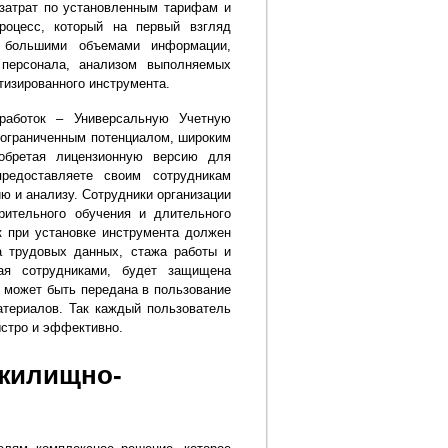
 затрат по установленным тарифам и
роцесс, который на первый взгляд
с большими объемами информации,
 персонала, анализом выполняемых
тизированного инструмента.
работок – Универсальную Учетную
еограниченным потенциалом, широким
обретая лицензионную версию для
предоставляете своим сотрудникам
ю и анализу. Сотрудники организации
рительного обучения и длительного
к при установке инструмента должен
а трудовых данных, стажа работы и
мая сотрудниками, будет защищена
 может быть передана в пользование
атериалов. Так каждый пользователь
ыстро и эффективно.
 жилищно-