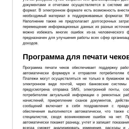
документами и отчетами осуществляется в системе авт
формат. В электронном формате есть возможность внест
необходимый материал в поддерживаемых форматах Wo
Наполнение также не предполагает долгосрочных затрат
перемещение информационных данных из разных источник
можно избежать многих ошибок из-за человеческого ф
предназначен для улучшения работы всех сфер организац
доходов.
Программа для печати чеко
Программа печати чеков обеспечивает поддержку раб
автоматически формируя и отправляя потребителям б
Платежи могут осуществляться не только в бумажном ви
электронном виде почтой, через банковские системы
предусмотрена отправка SMS, электронной почты, со
потребителям актуальной информации о ремонтных раб
начислений, прикрепление сканов документов, дейст
сообщений включает в себя поздравления с праздн
обеспечения выполняются автоматически, что также
специалистов, сводя возникновение ошибок на нет. 
автоматически покажет разницу, учтет и запишет показан
всегда сможет анализировать изменения, расходы и 