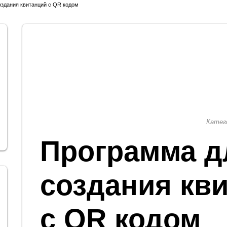
здания квитанций с QR кодом
Катег
Программа д
создания кв
с QR кодом