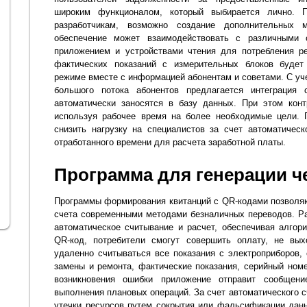
широким функционалом, который выбирается лично. П
разработчикам, возможно создание дополнительных 
обеспечение может взаимодействовать с различными 
приложением и устройствами чтения для потребления ре
фактических показаний с измерительных блоков будет
режиме вместе с информацией абонентам и советами. С уч
большого потока абонентов предлагается интеграция 
автоматически заносятся в базу данных. При этом конт
используя рабочее время на более необходимые цели. 
снизить нагрузку на специалистов за счет автоматическ
отработанного времени для расчета заработной платы.
Программа для генерации ч
Программы формирования квитанций с QR-кодами позволя
счета современными методами безналичных переводов. Р
автоматическое считывание и расчет, обеспечивая алго
QR-код, потребители смогут совершить оплату, не вы
удаленно считываться все показания с электроприборов, 
замены и ремонта, фактические показания, серийный номе
возникновения ошибки приложение отправит сообщени
выполнения плановых операций. За счет автоматического 
утечки ресурсов путем сокрытия или фальсификации данн