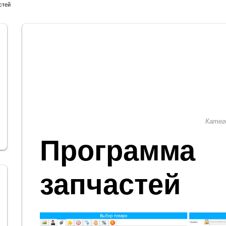
стей
Катег
Программа
запчастей