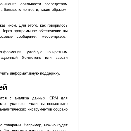
овышения лояльности посредством
ь больше клиентов и, таким образом,
азчиком. Для этого, как говорилось
 Через программное обеспечение вы
осовые сообщения, мессенджеры,
нформации, удобную конкретным
мационный бюллетень или ввести
лучить информативную поддержку.
ей
ается с анализа данных. CRM для
имые условия. Если вы посмотрите
 аналитических инструментов собрано
 с товарами. Например, можно будет
. Это поможет вам создать процесс