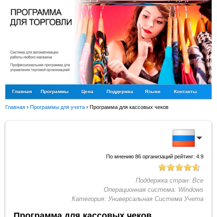
Главная
Программы
Цена
Поддержка
Языки
Контакты
Главная
›
Программы для учета
›
Программа для кассовых чеков
По мнению
86
организаций рейтинг:
4.9
Поддержка стран:
Все
Операционная система:
Windows
Категория:
Универсальная Система Учета
Программа для кассовых чеков