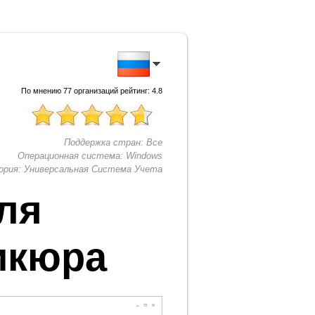
По мнению
77
организаций рейтинг:
4.8
Поддержка стран:
Все
Операционная система:
Windows
ория:
Универсальная Система Учета
ля
икюра