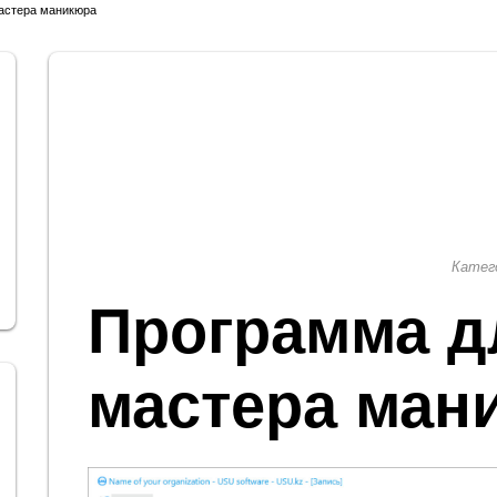
астера маникюра
Катег
Программа д
мастера ман