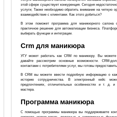
этой сфере существует конкуренция. Сегодня недостаточн
услуги; Также необходимо обратить внимание на четкую о
взаимодействие с клиентами. Как этого добиться?
В этом поможет программа для маникюрного салона 
практичное решение для автоматизации бизнеса. Платфор
выбирать функции и интеграции.
Crm для маникюра
УГУ может работать как CRM по маникюру. Вы можете
давайте рассмотрим основные возможности. CRM-до
контактами с потребителями услуг, мы готовы предоставит
В CRM вы можете ввести подробную информацию о каж
историю сотрудничества. В электронный кейс мо
предпочтениях, отличительных особенностях и т. д. и
мастера.
Программа маникюра
С помощью программы маникюра вы поддерживаете конта
сможете использовать полезные и современные функц