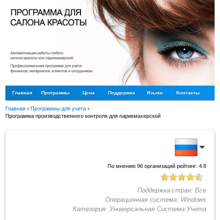
Главная
Программы
Цена
Поддержка
Языки
Контакты
Главная
›
Программы для учета
›
Программа производственного контроля для парикмахерской
По мнению
96
организаций рейтинг:
4.8
Поддержка стран:
Все
Операционная система:
Windows
Категория:
Универсальная Система Учета