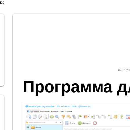
ЖКХ
Катег
Программа д