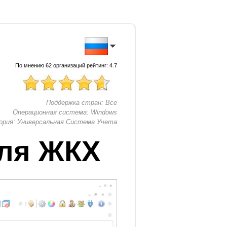
По мнению
62
организаций рейтинг:
4.7
Поддержка стран:
Все
Операционная система:
Windows
ория:
Универсальная Система Учета
ля ЖКХ