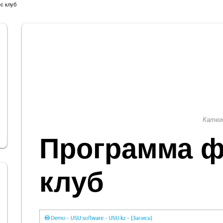
с клуб
Катег
Программа ф
клуб