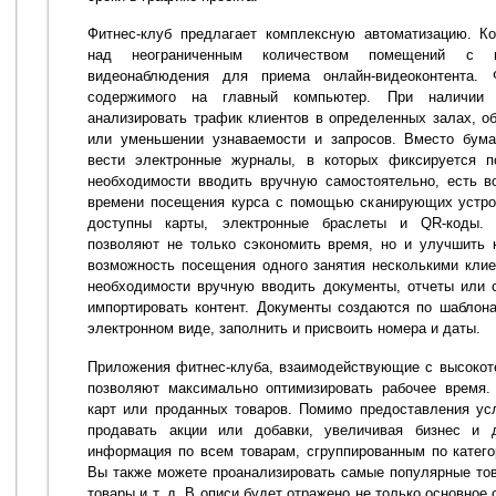
Фитнес-клуб предлагает комплексную автоматизацию. К
над неограниченным количеством помещений с и
видеонаблюдения для приема онлайн-видеоконтента.
содержимого на главный компьютер. При наличии 
анализировать трафик клиентов в определенных залах, о
или уменьшении узнаваемости и запросов. Вместо бума
вести электронные журналы, в которых фиксируется п
необходимости вводить вручную самостоятельно, есть в
времени посещения курса с помощью сканирующих устрой
доступны карты, электронные браслеты и QR-коды. 
позволяют не только сэкономить время, но и улучшить 
возможность посещения одного занятия несколькими клие
необходимости вручную вводить документы, отчеты или 
импортировать контент. Документы создаются по шаблон
электронном виде, заполнить и присвоить номера и даты.
Приложения фитнес-клуба, взаимодействующие с высокот
позволяют максимально оптимизировать рабочее время.
карт или проданных товаров. Помимо предоставления ус
продавать акции или добавки, увеличивая бизнес и 
информация по всем товарам, сгруппированным по катего
Вы также можете проанализировать самые популярные тов
товары и т. д. В описи будет отражено не только основное