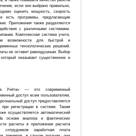
ечение, если оно выбрано правильно,
одимо оценить мощность, скорость
ке есть программы, предлагающие
ские. Приложения также разделяются
действия с различными системами.
мпании. Комплексная система учета.
мые возможности для быстрой и
ременных технологических решений.
платы не оставит равнодушным. Выбор
который оказывает существенное и
ема Учёта» — это современный
менный доступ всем пользователям,
ерсональный доступ предоставляется
при регистрации в системе. Таким
кже осуществляется автоматический
На основе анализа и фактических
ести расчеты в приложении расчета
 сотрудников заработная плата
ля тренеров, в случае ротации, она