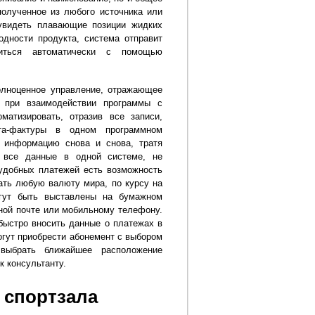
полученное из любого источника или
 увидеть плавающие позиции жидких
одности продукта, система отправит
диться автоматически с помощью
олноценное управление, отражающее
, при взаимодействии программы с
матизировать, отразив все записи,
та-фактуры в одном программном
 информацию снова и снова, тратя
ь все данные в одной системе, не
удобных платежей есть возможность
ать любую валюту мира, по курсу на
огут быть выставлены на бумажном
ной почте или мобильному телефону.
быстро вносить данные о платежах в
огут приобрести абонемент с выбором
 выбрать ближайшее расположение
к консультанту.
 спортзала