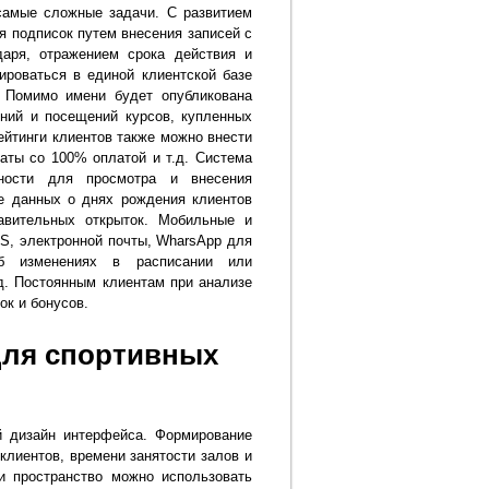
самые сложные задачи. С развитием
я подписок путем внесения записей с
аря, отражением срока действия и
ироваться в единой клиентской базе
 Помимо имени будет опубликована
ений и посещений курсов, купленных
Рейтинги клиентов также можно внести
аты со 100% оплатой и т.д. Система
чности для просмотра и внесения
е данных о днях рождения клиентов
авительных открыток. Мобильные и
S, электронной почты, WharsApp для
об изменениях в расписании или
д. Постоянным клиентам при анализе
ок и бонусов.
для спортивных
й дизайн интерфейса. Формирование
лиентов, времени занятости залов и
и пространство можно использовать