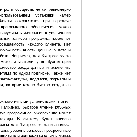
онтроль осуществляется равномерно
спользованием установки камер
 Файлы сохраняются при передаче
программного обеспечения можно
бнаруживать изменения в увеличении
жных записей программа позволяет
осещаемость каждого клиента. Нет
озможность внести данные о дате и
ств. Например, для быстрого учета
Автосчитыватели для бухгалтерии
качество ввода данных и исключить
нтами по одной подписке. Также нет
счета-фактуры, подписки, журналы и
ам, которые можно быстро создать в
ехнологичными устройствами чтения,
 Например, быстрое чтение клубных
луг, программное обеспечение может
доходы. В систему будет внесена
риям для быстрого учета и анализа.
ары, уровень запасов, просроченные
 описание и наименование, но и общее