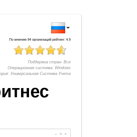
По мнению
94
организаций рейтинг:
4.9
Поддержка стран:
Все
Операционная система:
Windows
ория:
Универсальная Система Учета
итнес