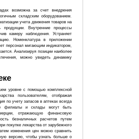
ладах возможна за счет внедрения
логичным складским оборудованием.
матизации учета движения товаров на
ь продукции. Внутренние процессы
чив камеру наблюдения. Устраняет
тацию. Номенклатура в приложении
яет персонал мигающим индикатором,
ижается. Анализируя позиции наиболее
печения, можно увидеть динамику
еке
сшем уровне с помощью комплексной
карства пользователям, отображая
я по учету запасов в аптеках всегда
Все филиалы и склады могут быть
мерции, отражающую финансовую
ность безналичных расчетов путем
при покупке лекарства от зарубежного
Затем изменения цен можно сравнить
ную версию, чтобы узнать больше о