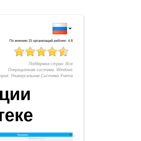
По мнению
15
организаций рейтинг:
4.8
Поддержка стран:
Все
Операционная система:
Windows
ория:
Универсальная Система Учета
ации
теке