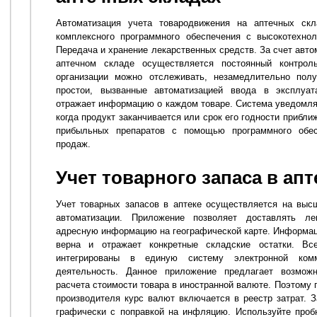
Автоматизация учета товародвижения на аптечных ск
комплексного программного обеспечения с высокотехно
Передача и хранение лекарственных средств. За счет авто
аптечном складе осуществляется постоянный контрол
организации можно отслеживать, незамедлительно полу
простои, вызванные автоматизацией ввода в эксплуа
отражает информацию о каждом товаре. Система уведомл
когда продукт заканчивается или срок его годности прибл
прибыльных препаратов с помощью программного обес
продаж.
Учет товарного запаса в апт
Учет товарных запасов в аптеке осуществляется на вы
автоматизации. Приложение позволяет доставлять ле
адресную информацию на географической карте. Информаци
верна и отражает конкретные складские остатки. 
интегрированы в единую систему электронной ком
деятельность. Данное приложение предлагает возмож
расчета стоимости товара в иностранной валюте. Поэтому 
производителя курс валют включается в реестр затрат. 
графически с поправкой на инфляцию. Используйте проб