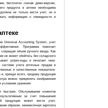
ии, бесплатно скачав демо-версию,
его продукта в аптеке необходима
должна не только вести учет, но и
ажать информацию о ликвидности и
аптеке
 Universal Accounting System, учет
ффективнее. Программа помогает
 сокращая объем ручного ввода. Как
ие не может обойтись без складского
ывает штрих-коды и печатает чеки.
 системе учета аптечных продаж в
венные и качественные показатели.
 и, прежде всего, продажу продукции
отра можно прикрепить изображения
и условиям хранения.
и быстрее. Обслуживание клиентов
езультативным за счет повышения
ой продукции может вести учет,
аким образом, ежемесячная зарплата