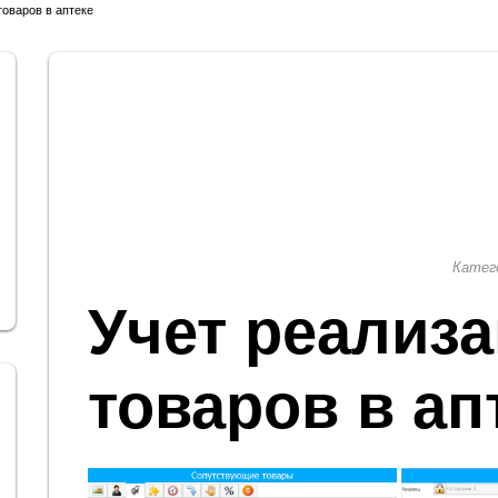
товаров в аптеке
Катег
Учет реализ
товаров в ап