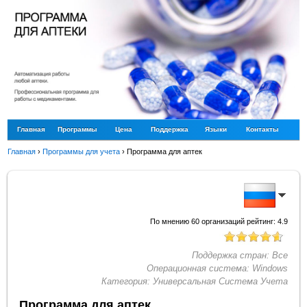
Главная
Программы
Цена
Поддержка
Языки
Контакты
Главная
›
Программы для учета
›
Программа для аптек
По мнению
60
организаций рейтинг:
4.9
Поддержка стран:
Все
Операционная система:
Windows
Категория:
Универсальная Система Учета
Программа для аптек