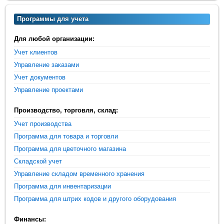
Программы для учета
Для любой организации:
Учет клиентов
Управление заказами
Учет документов
Управление проектами
Производство, торговля, склад:
Учет производства
Программа для товара и торговли
Программа для цветочного магазина
Складской учет
Управление складом временного хранения
Программа для инвентаризации
Программа для штрих кодов и другого оборудования
Финансы: