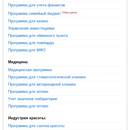
Программа для учета финансов
Спец.цена
Программа семейный бюджет
Программа для казино
Управление инвестициями
Программа для обменного пункта
Программа для ломбарда
Программа для МФО
Медицина:
Медицинская программа
Программа для стоматологической клиники
Программа для ветеринарной клиники
Программа для аптеки
Учет анализов лаборатории
Программа для оптики
Индустрия красоты:
Программа для салона красоты