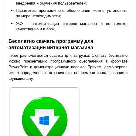
внедрения и обучения пользователей;
Параметры программного обеспечения можно установить
по мере необходимости;
УСУ - автоматизация интернет-магазина и не только,
качественно и в срок.
Бесплатно скачать программу для
автоматизации интернет магазина
Ниже располагаются ссылки для загрузки. Скачать бесплатно
можно презентацию программного обеспечения в формате
PowerPoint и демонстрационную версию. Причем, демо-версия
имеет определенные ограничения: по времени использования и
функционалу.