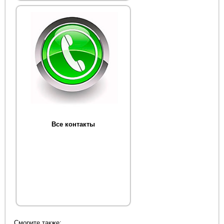
Все контакты
Сморите также: