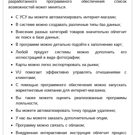
разработанного программного обеспечения список
возможностей может меняться.
С УСУ вы можете автоматизировать интернет-магазин;
В системе можно создавать различные типы баз данных;
Внесение разных категорий товаров значительно облегчит
их поиск в базе данных;
В программе можно детально подойти к заполнению карт;
Любой продукт системы можно дополнить его
иллюстрацией в виде фотографии;
Карты можно легко экспортировать на рынки;
VU помогает эффективно управлять отношениями с
клиентами;
С помощью программного обеспечения можно запускать
маркетинговые компании для интернет-магазина;
Вы также можете оценить реализованные программы
лояльности;
Вы можете автоматизировать точку продаж удаленно;
У нас вы можете заказать дополнительные опции;
Программу можно связать с облаком;
Внедренная интерактивная инструкция облегчит процесс