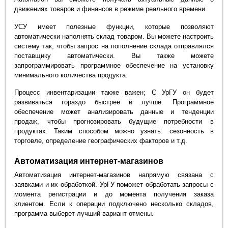
движениях товаров и финансов в режиме реального времени.
УСУ имеет полезные функции, которые позволяют
автоматически наполнять склад товаром. Вы можете настроить
систему так, чтобы запрос на пополнение склада отправлялся
поставщику автоматически. Вы также можете
запрограммировать программное обеспечение на установку
минимального количества продукта.
Процесс инвентаризации также важен; С УрГУ он будет
развиваться гораздо быстрее и лучше. Программное
обеспечение может анализировать данные и тенденции
продаж, чтобы прогнозировать будущие потребности в
продуктах. Таким способом можно узнать: сезонность в
торговле, определение географических факторов и т.д.
Автоматизация интернет-магазинов
Автоматизация интернет-магазинов напрямую связана с
заявками и их обработкой. УрГУ поможет обработать запросы с
момента регистрации и до момента получения заказа
клиентом. Если к операции подключено несколько складов,
программа выберет лучший вариант отмены.