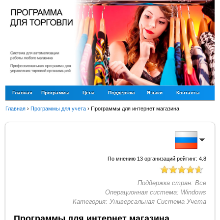
Главная
Программы
Цена
Поддержка
Языки
Контакты
Главная
›
Программы для учета
›
Программы для интернет магазина
По мнению
13
организаций рейтинг:
4.8
Поддержка стран:
Все
Операционная система:
Windows
Категория:
Универсальная Система Учета
Программы для интернет магазина