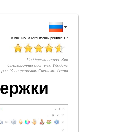
По мнению
98
организаций рейтинг:
4.7
Поддержка стран:
Все
Операционная система:
Windows
ория:
Универсальная Система Учета
держки