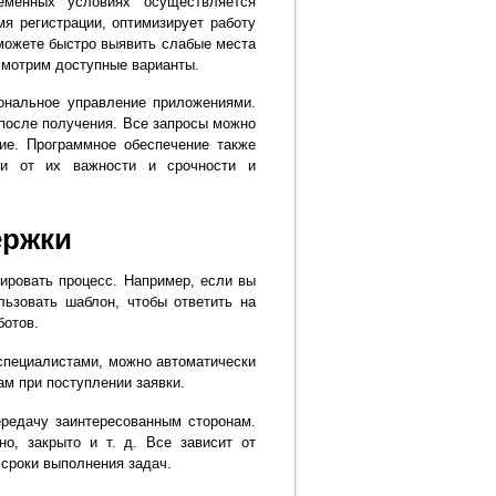
еменных условиях осуществляется
я регистрации, оптимизирует работу
сможете быстро выявить слабые места
смотрим доступные варианты.
ональное управление приложениями.
 после получения. Все запросы можно
ние. Программное обеспечение также
ти от их важности и срочности и
ержки
ировать процесс. Например, если вы
ьзовать шаблон, чтобы ответить на
ботов.
специалистами, можно автоматически
ам при поступлении заявки.
ередачу заинтересованным сторонам.
о, закрыто и т. д. Все зависит от
 сроки выполнения задач.