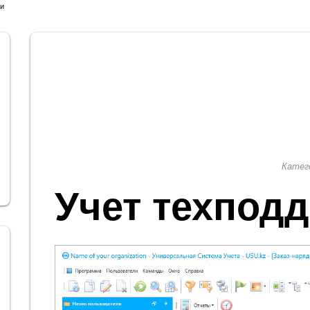
ки
Катег
Учет техпод