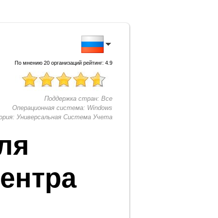
По мнению
20
организаций рейтинг:
4.9
Поддержка стран:
Все
Операционная система:
Windows
ория:
Универсальная Система Учета
ля
центра