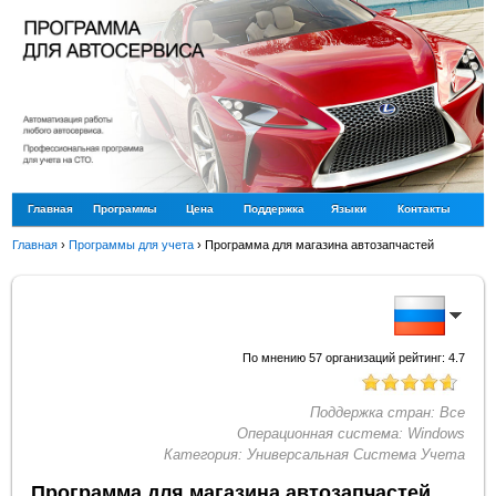
Главная
Программы
Цена
Поддержка
Языки
Контакты
Главная
›
Программы для учета
›
Программа для магазина автозапчастей
По мнению
57
организаций рейтинг:
4.7
Поддержка стран:
Все
Операционная система:
Windows
Категория:
Универсальная Система Учета
Программа для магазина автозапчастей