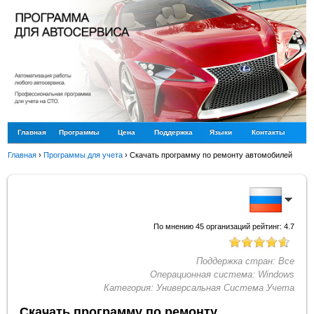
Главная
Программы
Цена
Поддержка
Языки
Контакты
Главная
›
Программы для учета
›
Скачать программу по ремонту автомобилей
По мнению
45
организаций рейтинг:
4.7
Поддержка стран:
Все
Операционная система:
Windows
Категория:
Универсальная Система Учета
Скачать программу по ремонту