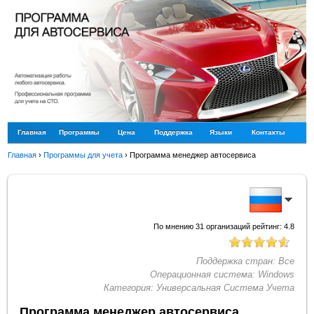
Главная
Программы
Цена
Поддержка
Языки
Контакты
Главная
›
Программы для учета
›
Программа менеджер автосервиса
По мнению
31
организаций рейтинг:
4.8
Поддержка стран:
Все
Операционная система:
Windows
Категория:
Универсальная Система Учета
Программа менеджер автосервиса